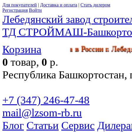
Для покупателей
|
Доставка и оплата
|
Стать дилером
Регистрация
Войти
Лебедянский завод строит
ТД СТРОЙМАШ-Башкорто
Корзина
икл производства в России г. 
0
товар,
0
р.
Республика Башкортостан, г
+7 (347) 246-47-48
mail@lzsom-rb.ru
Бесплат
Блог
Статьи
Сервис
Дилера