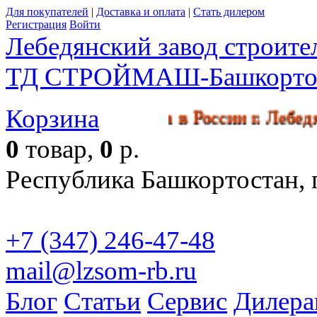
Для покупателей
|
Доставка и оплата
|
Стать дилером
Регистрация
Войти
Лебедянский завод строит
ТД СТРОЙМАШ-Башкорто
Корзина
икл производства в России г. 
0
товар,
0
р.
Республика Башкортостан, г
+7 (347) 246-47-48
mail@lzsom-rb.ru
Бесплат
Блог
Статьи
Сервис
Дилера