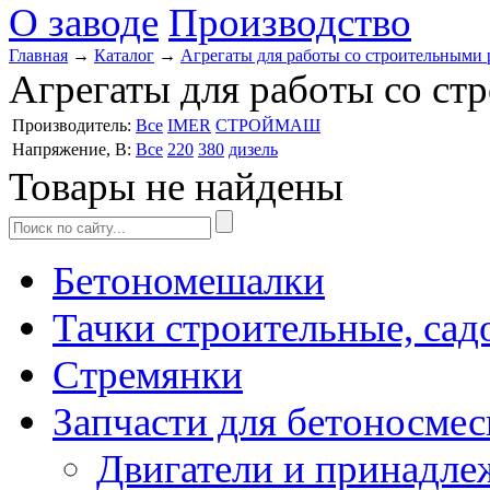
О заводе
Производство
Главная
→
Каталог
→
Агрегаты для работы со строительными 
Агрегаты для работы со ст
Производитель:
Все
IMER
СТРОЙМАШ
Напряжение, В:
Все
220
380
дизель
Товары не найдены
Бетономешалки
Тачки строительные, сад
Стремянки
Запчасти для бетоносмес
Двигатели и принадле