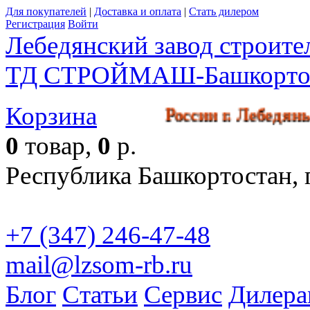
Для покупателей
|
Доставка и оплата
|
Стать дилером
Регистрация
Войти
Лебедянский завод строит
ТД СТРОЙМАШ-Башкорто
Корзина
 производства в России г. Леб
0
товар,
0
р.
Республика Башкортостан, г
+7 (347) 246-47-48
mail@lzsom-rb.ru
Бесплат
Блог
Статьи
Сервис
Дилера