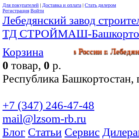
Для покупателей
|
Доставка и оплата
|
Стать дилером
Регистрация
Войти
Лебедянский завод строит
ТД СТРОЙМАШ-Башкорто
Корзина
кл производства в России г. Л
0
товар,
0
р.
Республика Башкортостан, г
+7 (347) 246-47-48
mail@lzsom-rb.ru
Бесплат
Блог
Статьи
Сервис
Дилера