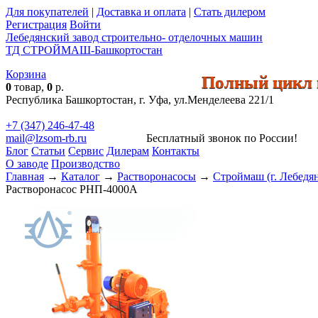
Для покупателей
|
Доставка и оплата
|
Стать дилером
Регистрация
Войти
Лебедянский завод строительно- отделочных машин
ТД СТРОЙМАШ-Башкортостан
Корзина
Полный цикл п
0
товар,
0
р.
Республика Башкортостан, г. Уфа, ул.Менделеева 221/1
+7 (347) 246-47-48
mail@lzsom-rb.ru
Бесплатный звонок по России!
Блог
Статьи
Сервис
Дилерам
Контакты
О заводе
Производство
Главная
→
Каталог
→
Растворонасосы
→
Строймаш (г. Лебедя
Растворонасос РНП-4000А