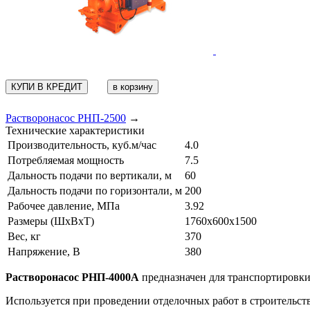
КУПИ В КРЕДИТ
Растворонасос РНП-2500
→
Технические характеристики
Производительность, куб.м/час
4.0
Потребляемая мощность
7.5
Дальность подачи по вертикали, м
60
Дальность подачи по горизонтали, м
200
Рабочее давление, МПа
3.92
Размеры (ШxВxТ)
1760х600х1500
Вес, кг
370
Напряжение, В
380
Растворонасос РНП-4000А
предназначен для транспортировки
Используется при проведении отделочных работ в строительст