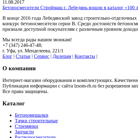
11.08.2017
Бетоносмесители Строймаш г. Лебедянь вошли в каталог «100 
В конце 2016 года Лебедянский завод строительно-отделочн
конкурс бетоносмесители серии В. Среди достоинств бетонос
признали доступной покупателям с различным уровнем доходо
Мы всегда рады вашим звонкам!
+7 (347) 246-47-48;
г. Уфа, ул. Менделеева, 221/1
Блог
|
Статьи
|
Сервис
|
Дилерам
|
Контакты
|
О компании
Интернет-магазин оборудования и комплектующих. Качественная
Публикация информации с сайта lzsom-rb.ru без разрешения за
Все права защищены.
Каталог
Бетономешалки
Тачки строительные
Стремянки
Запчасти
Растворосмесители