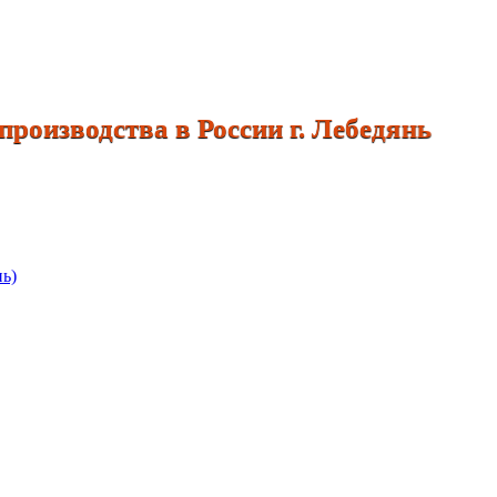
роизводства в России г. Лебед
нь)