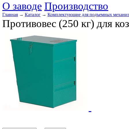
О заводе
Производство
Главная
→
Каталог
→
Комплектующие для подъемных механи
Противовес (250 кг) для ко