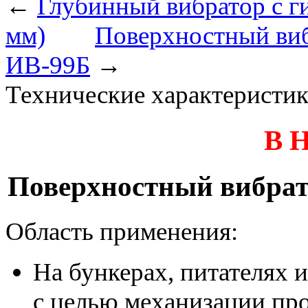
←
Глубинный вибратор с г
мм)
Поверхностный виб
ИВ-99Б
→
Технические характеристи
В 
Поверхностный вибрат
Область применения:
На бункерах, питателях 
с целью механизации пр