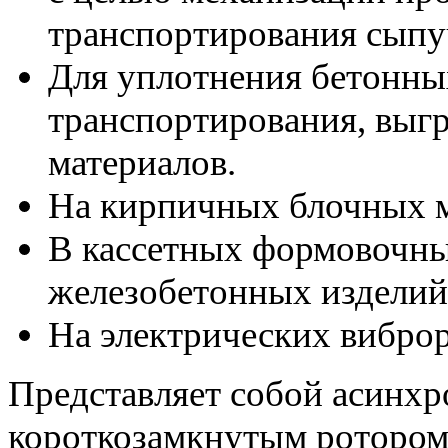
транспортирования сыпу
Для уплотнения бетонных
транспортирования, выг
материалов.
На кирпичных блочных м
В кассетных формовочны
железобетонных изделий
На электрических виброр
Представляет собой асинхр
короткозамкнутым ротором,