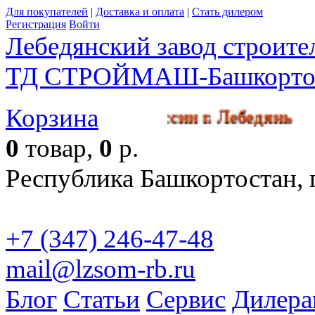
Для покупателей
|
Доставка и оплата
|
Стать дилером
Регистрация
Войти
Лебедянский завод строит
ТД СТРОЙМАШ-Башкорто
Корзина
роизводства в России г. Лебед
0
товар,
0
р.
Республика Башкортостан, г
+7 (347) 246-47-48
mail@lzsom-rb.ru
Бесплат
Блог
Статьи
Сервис
Дилера