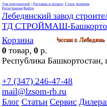
Для покупателей
|
Доставка и оплата
|
Стать дилером
Регистрация
Войти
Лебедянский завод строит
ТД СТРОЙМАШ-Башкорто
Корзина
 производства в России г. Лебе
0
товар,
0
р.
Республика Башкортостан, г
+7 (347) 246-47-48
mail@lzsom-rb.ru
Бесплат
Блог
Статьи
Сервис
Дилера