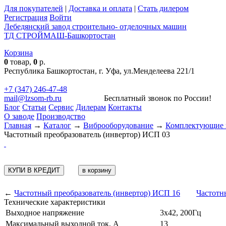
Для покупателей
|
Доставка и оплата
|
Стать дилером
Регистрация
Войти
Лебедянский завод строительно- отделочных машин
ТД СТРОЙМАШ-Башкортостан
Корзина
0
товар,
0
р.
Республика Башкортостан, г. Уфа, ул.Менделеева 221/1
+7 (347) 246-47-48
mail@lzsom-rb.ru
Бесплатный звонок по России!
Блог
Статьи
Сервис
Дилерам
Контакты
О заводе
Производство
Главная
→
Каталог
→
Виброоборудование
→
Комплектующие 
Частотный преобразователь (инвертор) ИСП 03
КУПИ В КРЕДИТ
←
Частотный преобразователь (инвертор) ИСП 16
Частотн
Технические характеристики
Выходное напряжение
3х42, 200Гц
Максимальный выходной ток, А
13