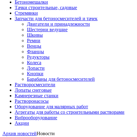
Бетономешалки
Тачки строительные, садовые
Стремянки
Запчасти для бетоносмесителей и тачек
Двигатели и принадлежности
Шестерни ведущие
Шкивы
Ремни
Венцы
Фланцы
Редукторы
Колеса
Лопасти
Кнопки
Барабаны для бетоносмесителей
Растворосмесители
Лопаты снеговые
Камнерезные станки
Растворонасосы
Оборудование для малярных работ
Агрегаты для работы со строительными растворами
Виброоборудование
Акции
Архив новостей
Новости