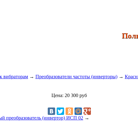
Полный
к вибраторам
→
Преобразователи частоты (инверторы)
→
Красн
Цена: 20 300 руб
ый преобразователь (инвертор) ИСП 02
→