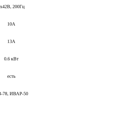
х42В, 200Гц
10А
13А
0.6 кВт
есть
-78, ИВАР-50