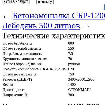
КУПИ В КРЕДИТ
←
Бетономешалка СБР-120
Лебедянь 500 литров
→
Технические характеристи
Объем барабана, л
800
Объем готовой смеси, л
550
Потребляемая мощность
7.5
Крупность заполнителя, мм
70
Привод опрокидывания
ручной
Геометрический объем СКИПа, куб. дм.
620
Объем по загрузке, л
750
Размеры (ШxВxТ)
3400х2000х2900
Вес, кг
1400
Производитель
СТРОЙМАШ
Напряжение, В
380