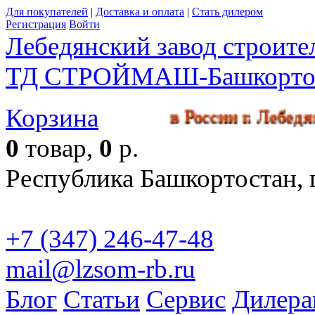
Для покупателей
|
Доставка и оплата
|
Стать дилером
Регистрация
Войти
Лебедянский завод строит
ТД СТРОЙМАШ-Башкорто
Корзина
кл производства в России г. Л
0
товар,
0
р.
Республика Башкортостан, г
+7 (347) 246-47-48
mail@lzsom-rb.ru
Бесплат
Блог
Статьи
Сервис
Дилера