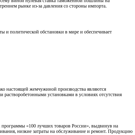
сему виной нулевая ставка таможенной пошлины на
реннем рынке из-за давления со стороны импорта.
юты и политической обстановки в мире и обеспечивает
ко настоящей жемчужиной производства являются
ми растворобетонными установками в условиях отсутствия
 программы «100 лучших товаров России», выдвинув на
ивания, низкие затраты на обслуживание и ремонт. Продукцию