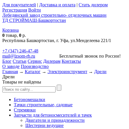
Для покупателей
|
Доставка и оплата
|
Стать дилером
Регистрация
Войти
Лебедянский завод строительно- отделочных машин
ТД СТРОЙМАШ-Башкортостан
Корзина
0
товар,
0
р.
Республика Башкортостан, г. Уфа, ул.Менделеева 221/1
+7 (347) 246-47-48
mail@lzsom-rb.ru
Бесплатный звонок по России!
Блог
Статьи
Сервис
Дилерам
Контакты
О заводе
Производство
Главная
→
Каталог
→
Электроинструмент
→
Дрели
Дрели
Товары не найдены
Бетономешалки
Тачки строительные, садовые
Стремянки
Запчасти для бетоносмесителей и тачек
Двигатели и принадлежности
Шестерни ведущие