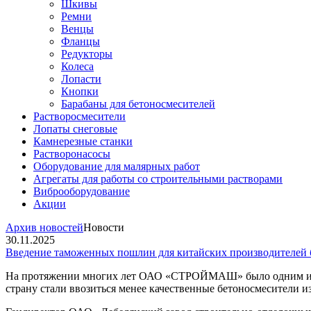
Шкивы
Ремни
Венцы
Фланцы
Редукторы
Колеса
Лопасти
Кнопки
Барабаны для бетоносмесителей
Растворосмесители
Лопаты снеговые
Камнерезные станки
Растворонасосы
Оборудование для малярных работ
Агрегаты для работы со строительными растворами
Виброоборудование
Акции
Архив новостей
Новости
30.11.2025
Введение таможенных пошлин для китайских производителей
На протяжении многих лет ОАО «СТРОЙМАШ» было одним из кр
страну стали ввозиться менее качественные бетоносмесители из