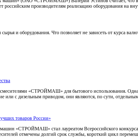
ых машин» (ОАО «СТРОЙМАШ») Валерий Устинов считает, что в
т российским производителям реализацию оборудования на внут
сырья и оборудования. Что позволяет не зависеть от курса вал
ества
осмесителями «СТРОЙМАШ» для бытового использования. Одна
е или с дизельным приводом, они являются, по сути, отдельны
лучших товаров России»
ых машин «СТРОЙМАШ» стал лауреатом Всероссийского конкурса
месителей отмечены долгий срок службы, короткий цикл перемеш