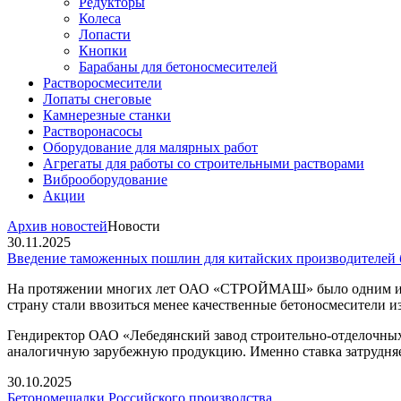
Редукторы
Колеса
Лопасти
Кнопки
Барабаны для бетоносмесителей
Растворосмесители
Лопаты снеговые
Камнерезные станки
Растворонасосы
Оборудование для малярных работ
Агрегаты для работы со строительными растворами
Виброоборудование
Акции
Архив новостей
Новости
30.11.2025
Введение таможенных пошлин для китайских производителей
На протяжении многих лет ОАО «СТРОЙМАШ» было одним из кр
страну стали ввозиться менее качественные бетоносмесители из
Гендиректор ОАО «Лебедянский завод строительно-отделочн
аналогичную зарубежную продукцию. Именно ставка затрудняе
30.10.2025
Бетономешалки Российского производства