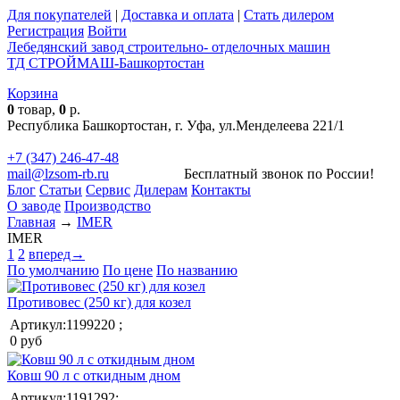
Для покупателей
|
Доставка и оплата
|
Стать дилером
Регистрация
Войти
Лебедянский завод строительно- отделочных машин
ТД СТРОЙМАШ-Башкортостан
Корзина
0
товар,
0
р.
Республика Башкортостан, г. Уфа, ул.Менделеева 221/1
+7 (347) 246-47-48
mail@lzsom-rb.ru
Бесплатный звонок по России!
Блог
Статьи
Сервис
Дилерам
Контакты
О заводе
Производство
Главная
→
IMER
IMER
1
2
вперед→
По умолчанию
По цене
По названию
Противовес (250 кг) для козел
Артикул:1199220 ;
0 руб
Ковш 90 л с откидным дном
Артикул:1191292;