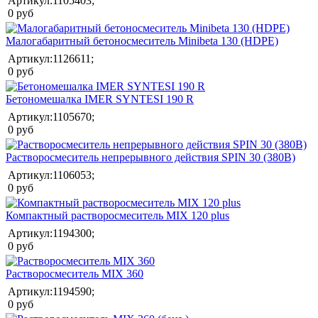
Артикул:1105403;
0 руб
Малогабаритный бетоносмеситель Minibeta 130 (HDPE)
Артикул:1126611;
0 руб
Бетономешалка IMER SYNTESI 190 R
Артикул:1105670;
0 руб
Растворосмеситель непрерывного действия SPIN 30 (380В)
Артикул:1106053;
0 руб
Компактный растворосмеситель MIX 120 plus
Артикул:1194300;
0 руб
Растворосмеситель MIX 360
Артикул:1194590;
0 руб