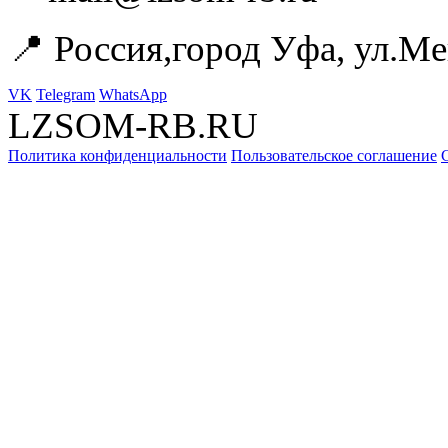
📍 Россия,город Уфа, ул.Ме
VK
Telegram
WhatsApp
LZSOM-RB.RU
Политика конфиденциальности
Пользовательское соглашение