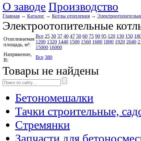
О заводе
Производство
Главная
→
Каталог
→
Котлы отопления
→
Электроотопительн
Электроотопительныe котл
Все
25
30
37
40
47
50
60
75
90
95
120
130
150
18
Отапливаемая
1200
1320
1440
1500
1560
1680
1800
1920
2040
2
площадь, м²:
15000
16000
Напряжение,
Все
380
В:
Товары не найдены
Бетономешалки
Тачки строительные, сад
Стремянки
Запчасти для бетоносмес